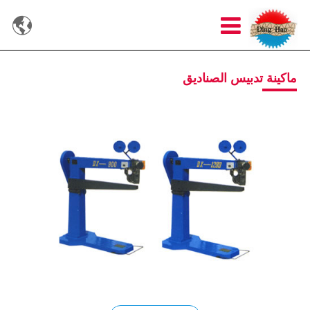

ماكينة تدبيس الصناديق